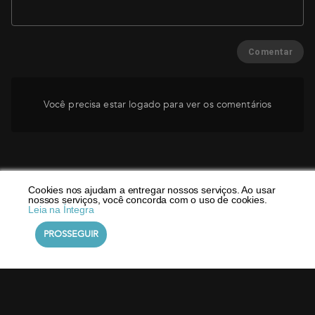
Comentar
Você precisa estar logado para ver os comentários
Cookies nos ajudam a entregar nossos serviços. Ao usar
nossos serviços, você concorda com o uso de cookies.
Leia na Íntegra
PROSSEGUIR
©
DialMyApp
2026
Política de Privacidade
Termos de Uso